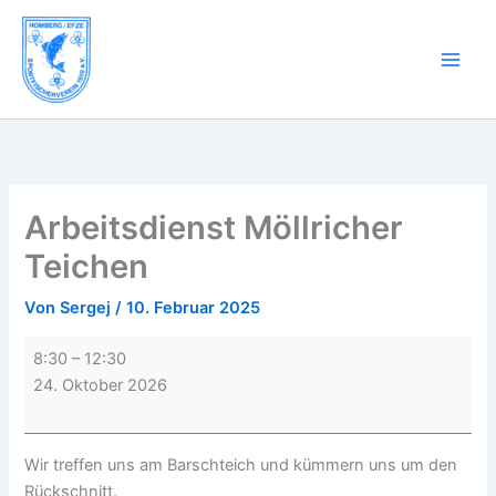
Zum
Arbeitsdienst
Inhalt
Möllricher
springen
Teichen
Arbeitsdienst Möllricher
Teichen
Von
Sergej
/
10. Februar 2025
8:30
–
12:30
24. Oktober 2026
Wir treffen uns am Barschteich und kümmern uns um den
Rückschnitt.