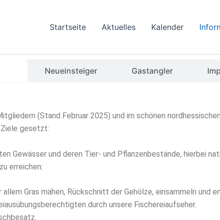
Startseite
Aktuelles
Kalender
Infor
ein
Neueinsteiger
Gastangler
Im
2 Mitgliedern (Stand Februar 2025) und im schönen nordhessisc
Ziele gesetzt:
en Gewässer und deren Tier- und Pflanzenbestände, hierbei nat
u erreichen:
r allem Gras mähen, Rückschnitt der Gehölze, einsammeln und e
iausübungsberechtigten durch unsere Fischereiaufseher.
schbesatz.