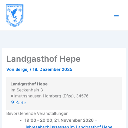
Landgasthof
Zum
Hepe
Inhalt
springen
Landgasthof Hepe
Von
Sergej
/
18. Dezember 2025
Landgasthof Hepe
Im Seckenhain 3
Allmuthshausen Homberg (Efze)
,
34576
Karte
Bevorstehende Veranstaltungen
19:00
–
20:00
,
21. November 2026
–
Jahresabschlussessen im Landgasthof Hepe